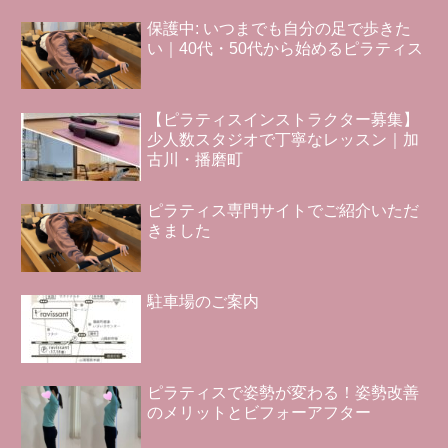
保護中: いつまでも自分の足で歩きた
い｜40代・50代から始めるピラティス
【ピラティスインストラクター募集】
少人数スタジオで丁寧なレッスン｜加
古川・播磨町
ピラティス専門サイトでご紹介いただ
きました
駐車場のご案内
ピラティスで姿勢が変わる！姿勢改善
のメリットとビフォーアフター