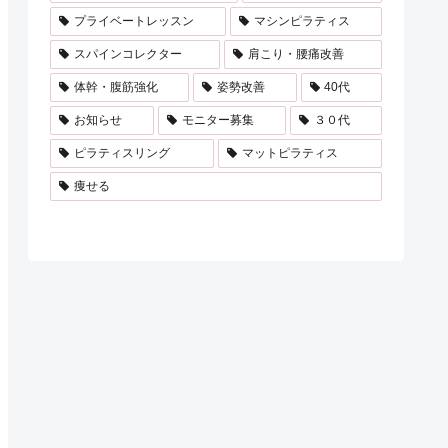
プライベートレッスン
マシンピラティス
スパインコレクター
肩こり・腰痛改善
体幹・腹筋強化
姿勢改善
40代
お知らせ
モニター募集
３０代
ピラティスリング
マットピラティス
痩せる