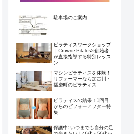
駐車場のご案内
ピラティスワークショップ
｜Crowne Pilates®️創始者
が直接指導する特別レッス
ン
マシンピラティスを体験！
リフォーマーなら加古川・
播磨町のピラティス
ピラティスの結果！1回目
からのビフォーアフター特
集
保護中: いつまでも自分の足
で歩きたい｜40代・50代か