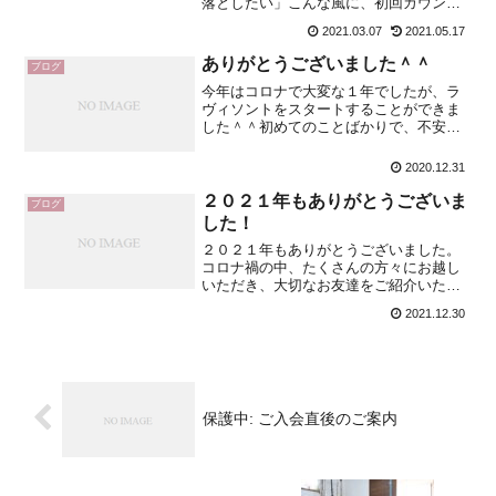
落としたい」こんな風に、初回カウンセ
リング時におっしゃっていた５０代のＭ
2021.03.07
2021.05.17
さま。先日、『体質改善ダイエット』を
卒業されました！食事や生活習慣の改善
ありがとうございました＾＾
ブログ
を、３ケ月間サポートさせ...
今年はコロナで大変な１年でしたが、ラ
ヴィソントをスタートすることができま
した＾＾初めてのことばかりで、不安な
こともありましたが、レッスン後に身体
の変化などの感想をくださったりと、と
2020.12.31
ても励みになりました＾＾皆さま、あり
がとうございます♡来年も...
２０２１年もありがとうございま
ブログ
した！
２０２１年もありがとうございました。
コロナ禍の中、たくさんの方々にお越し
いただき、大切なお友達をご紹介いただ
きまして、本当にありがとうございまし
2021.12.30
た＾＾皆さまには、感染対策などのご協
力をしていただきまして、心より感謝い
たします。来年も皆さまの...
保護中: ご入会直後のご案内