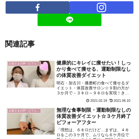
関連記事
健康的にキレイに痩せたい！しっ
お客さまの声・ビフォーアフター
かり食べて痩せる、運動制限なし
の体質改善ダイエット
明石・加古川・播磨町の食べて痩せるダ
イエット・体質改善サロン☆９割の方が
３か月で－３キロ～９キロを実現！きち
んと食べて、健康的に痩せたい、一生続
2021.02.19
2021.06.10
けられるリバウンドしないダイエット
法。無理な食事制限やキツイ運動制限な
無理な食事制限・運動制限なしの
お客さまの声・ビフォーアフター
し！オンラインサポートにも対応してい
体質改善ダイエット☆３ケ月終了
ます。
ビフォーアフター
「理想は、６キロだけど…まずは、４キ
ロをこの３ケ月で、ムリなら６ケ月位で