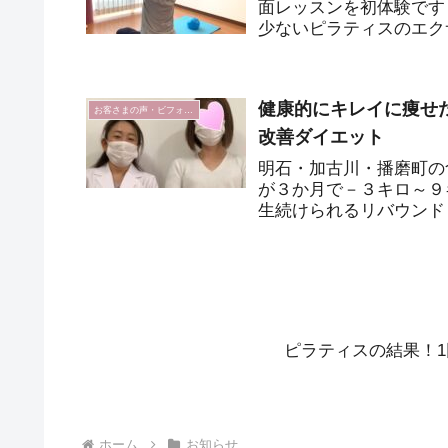
面レッスンを初体験です
少ないピラティスのエク
「明日の仕事に支障が出そう
健康的にキレイに痩せ
お客さまの声・ビフォーアフター
改善ダイエット
明石・加古川・播磨町の
が３か月で－３キロ～９
生続けられるリバウンド
限なし！オンラインサポ
ピラティスの結果！
ホーム
お知らせ