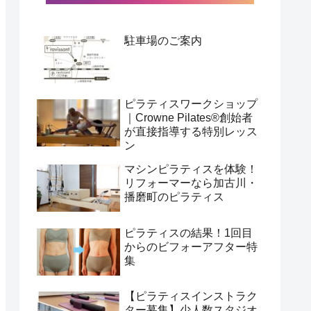
駐車場のご案内
ピラティスワークショップ
｜Crowne Pilates®️創始者
が直接指導する特別レッス
ン
マシンピラティスを体験！
リフォーマーなら加古川・
播磨町のピラティス
ピラティスの結果！1回目
からのビフォーアフター特
集
【ピラティスインストラク
ター募集】少人数スタジオ