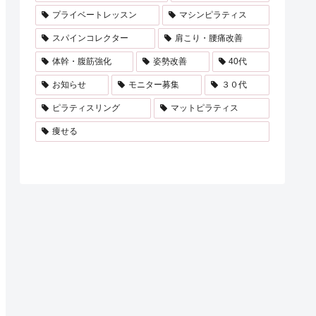
プライベートレッスン
マシンピラティス
スパインコレクター
肩こり・腰痛改善
体幹・腹筋強化
姿勢改善
40代
お知らせ
モニター募集
３０代
ピラティスリング
マットピラティス
痩せる